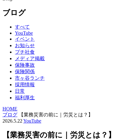
ブログ
すべて
YouTube
イベント
お知らせ
プチ社食
メディア掲載
保険事故
保険関係
市ヶ谷ランチ
採用情報
日常
福利厚生
HOME
ブログ
【業務災害の前に｜労災とは？】
2026.5.22
YouTube
【業務災害の前に｜労災とは？】