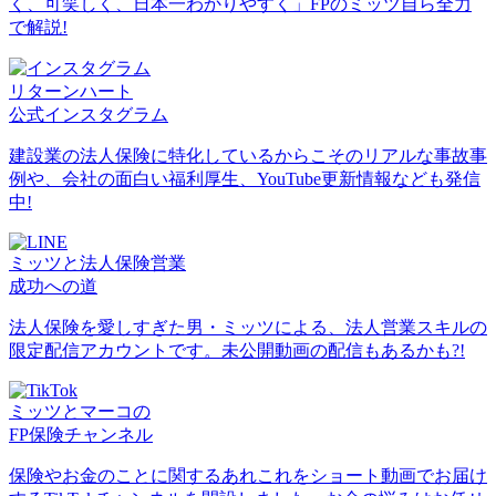
く、可笑しく、日本一わかりやすく」FPのミッツ自ら全力
で解説!
リターンハート
公式インスタグラム
建設業の法人保険に特化しているからこそのリアルな事故事
例や、会社の面白い福利厚生、YouTube更新情報なども発信
中!
ミッツと法人保険営業
成功への道
法人保険を愛しすぎた男・ミッツによる、法人営業スキルの
限定配信アカウントです。未公開動画の配信もあるかも?!
ミッツとマーコの
FP保険チャンネル
保険やお金のことに関するあれこれをショート動画でお届け