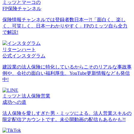
ミッツとマーコの
FP保険チャンネル
保険情報チャンネルでは登録者数日本一?!「面白く、楽し
く、可笑しく、日本一わかりやすく」FPのミッツ自ら全力
で解説!
リターンハート
公式インスタグラム
建設業の法人保険に特化しているからこそのリアルな事故事
例や、会社の面白い福利厚生、YouTube更新情報なども発信
中!
ミッツと法人保険営業
成功への道
法人保険を愛しすぎた男・ミッツによる、法人営業スキルの
限定配信アカウントです。未公開動画の配信もあるかも?!