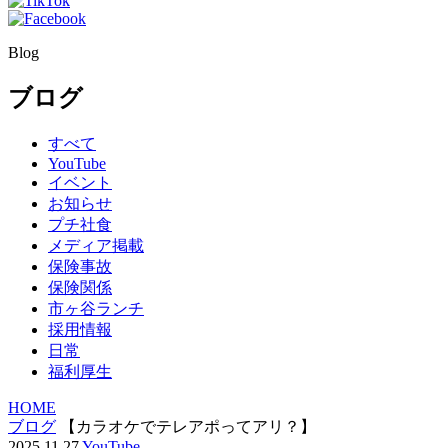
Blog
ブログ
すべて
YouTube
イベント
お知らせ
プチ社食
メディア掲載
保険事故
保険関係
市ヶ谷ランチ
採用情報
日常
福利厚生
HOME
ブログ
【カラオケでテレアポってアリ？】
2025.11.27
YouTube