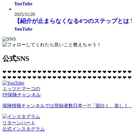
YouTube
2025/11/20
【紹介が止まらなくなる4つのステップとは
YouTube
公式SNS
❤
❤
❤
❤
❤
❤
❤
❤
❤
❤
❤
❤
❤
❤
❤
❤
❤
❤
❤
❤
❤
❤
❤
❤
❤
❤
❤
❤
❤
❤
❤
❤
❤
❤
❤
❤
❤
❤
❤
❤
❤
❤
❤
❤
❤
❤
❤
❤
❤
❤
❤
❤
ミッツとマーコの
FP保険チャンネル
保険情報チャンネルでは登録者数日本一?!「面白く、楽しく
リターンハート
公式インスタグラム