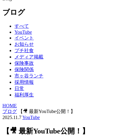
ブログ
すべて
YouTube
イベント
お知らせ
プチ社食
メディア掲載
保険事故
保険関係
市ヶ谷ランチ
採用情報
日常
福利厚生
HOME
ブログ
【🎥 最新YouTube公開！】
2025.11.7
YouTube
【🎥 最新YouTube公開！】