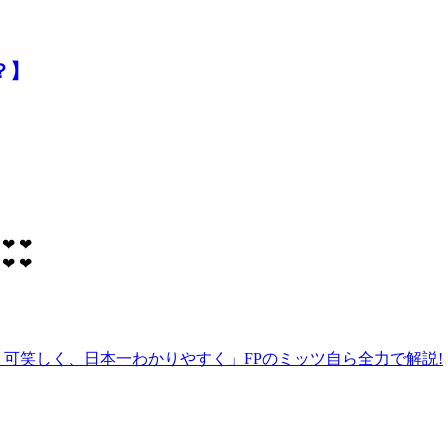
？】
❤
❤
❤
❤
、可笑しく、日本一わかりやすく」FPのミッツ自ら全力で解説!