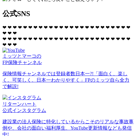
公式SNS
❤
❤
❤
❤
❤
❤
❤
❤
❤
❤
❤
❤
❤
❤
❤
❤
❤
❤
❤
❤
❤
❤
❤
❤
❤
❤
❤
❤
❤
❤
❤
❤
❤
❤
❤
❤
❤
❤
❤
❤
❤
❤
❤
❤
❤
❤
❤
❤
❤
❤
❤
❤
❤
❤
❤
❤
ミッツとマーコの
FP保険チャンネル
保険情報チャンネルでは登録者数日本一?!「面白く、楽し
く、可笑しく、日本一わかりやすく」FPのミッツ自ら全力
で解説!
リターンハート
公式インスタグラム
建設業の法人保険に特化しているからこそのリアルな事故事
例や、会社の面白い福利厚生、YouTube更新情報なども発信
中!