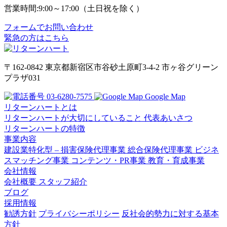
営業時間:9:00～17:00（土日祝を除く）
フォームでお問い合わせ
緊急の方はこちら
〒162-0842
東京都新宿区市谷砂土原町3-4-2
市ヶ谷グリーン
プラザ031
03-6280-7575
Google Map
リターンハートとは
リターンハートが大切にしていること
代表あいさつ
リターンハートの特徴
事業内容
建設業特化型 – 損害保険代理事業
総合保険代理事業
ビジネ
スマッチング事業
コンテンツ・PR事業
教育・育成事業
会社情報
会社概要
スタッフ紹介
ブログ
採用情報
勧誘方針
プライバシーポリシー
反社会的勢力に対する基本
方針