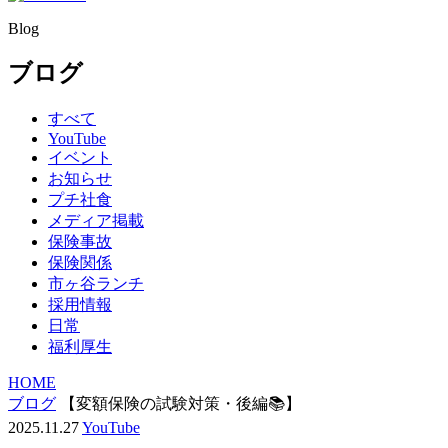
Blog
ブログ
すべて
YouTube
イベント
お知らせ
プチ社食
メディア掲載
保険事故
保険関係
市ヶ谷ランチ
採用情報
日常
福利厚生
HOME
ブログ
【変額保険の試験対策・後編📚】
2025.11.27
YouTube