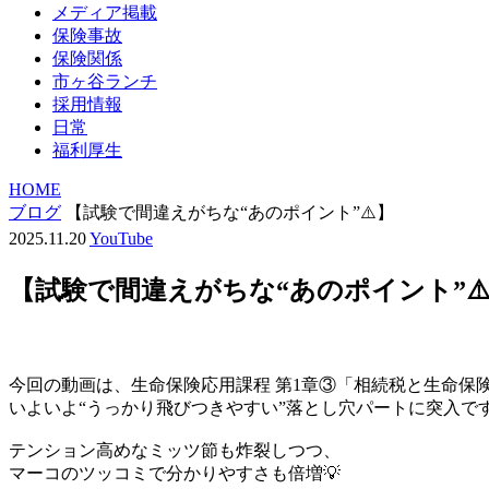
メディア掲載
保険事故
保険関係
市ヶ谷ランチ
採用情報
日常
福利厚生
HOME
ブログ
【試験で間違えがちな“あのポイント”⚠️】
2025.11.20
YouTube
【試験で間違えがちな“あのポイント”⚠
今回の動画は、生命保険応用課程 第1章③「相続税と生命保
いよいよ“うっかり飛びつきやすい”落とし穴パートに突入です
テンション高めなミッツ節も炸裂しつつ、
マーコのツッコミで分かりやすさも倍増💡