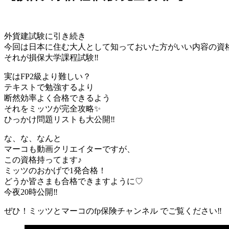
外貨建試験に引き続き
今回は日本に住む大人として知っておいた方がいい内容の資
それが損保大学課程試験‼︎
実はFP2級より難しい？
テキストで勉強するより
断然効率よく合格できるよう
それをミッツが完全攻略✨
ひっかけ問題リストも大公開‼︎
な、な、なんと
マーコも動画クリエイターですが、
この資格持ってます♪
ミッツのおかげで1発合格！
どうか皆さまも合格できますように♡
今夜20時公開‼︎
ぜひ！ミッツとマーコのfp保険チャンネル でご覧ください‼︎