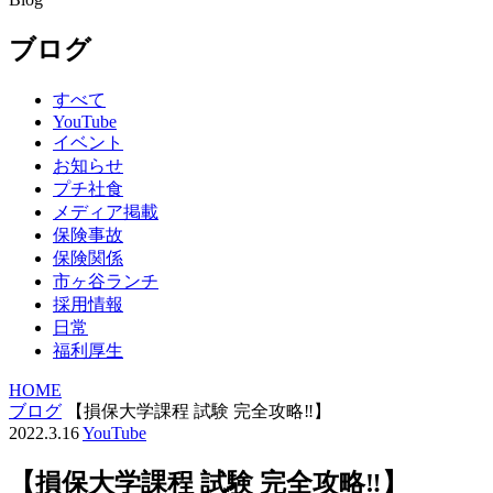
ブログ
すべて
YouTube
イベント
お知らせ
プチ社食
メディア掲載
保険事故
保険関係
市ヶ谷ランチ
採用情報
日常
福利厚生
HOME
ブログ
【損保大学課程 試験 完全攻略‼︎】
2022.3.16
YouTube
【損保大学課程 試験 完全攻略‼︎】