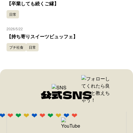
【卒業しても続くご縁】
日常
2026/5/22
【持ち寄りスイーツビュッフェ】
プチ社食
日常
公式SNS
❤
❤
❤
❤
❤
❤
❤
❤
❤
❤
❤