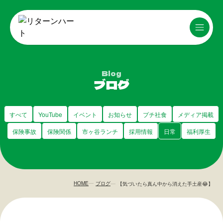
Blog
ブログ
すべて
YouTube
イベント
お知らせ
プチ社食
メディア掲載
保険事故
保険関係
市ヶ谷ランチ
採用情報
日常
福利厚生
HOME
ブログ
【気づいたら真ん中から消えた手土産😂】