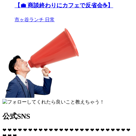
【💼 商談終わりにカフェで反省会☕️】
市ヶ谷ランチ
日常
公式SNS
❤
❤
❤
❤
❤
❤
❤
❤
❤
❤
❤
❤
❤
❤
❤
❤
❤
❤
❤
❤
❤
❤
❤
❤
❤
❤
❤
❤