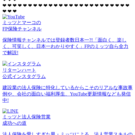
❤
❤
❤
❤
❤
❤
❤
❤
❤
❤
❤
❤
❤
❤
❤
❤
❤
❤
❤
❤
❤
❤
❤
❤
❤
❤
❤
❤
ミッツとマーコの
FP保険チャンネル
保険情報チャンネルでは登録者数日本一?!「面白く、楽し
く、可笑しく、日本一わかりやすく」FPのミッツ自ら全力
で解説!
リターンハート
公式インスタグラム
建設業の法人保険に特化しているからこそのリアルな事故事
例や、会社の面白い福利厚生、YouTube更新情報なども発信
中!
ミッツと法人保険営業
成功への道
法人保険を愛しすぎた男・ミッツによる、法人営業スキルの