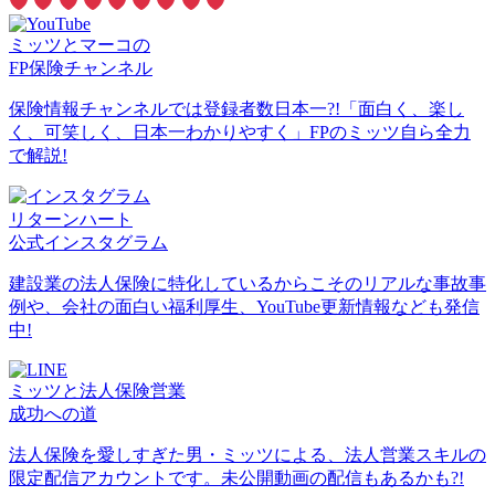
ミッツとマーコの
FP保険チャンネル
保険情報チャンネルでは登録者数日本一?!「面白く、楽し
く、可笑しく、日本一わかりやすく」FPのミッツ自ら全力
で解説!
リターンハート
公式インスタグラム
建設業の法人保険に特化しているからこそのリアルな事故事
例や、会社の面白い福利厚生、YouTube更新情報なども発信
中!
ミッツと法人保険営業
成功への道
法人保険を愛しすぎた男・ミッツによる、法人営業スキルの
限定配信アカウントです。未公開動画の配信もあるかも?!