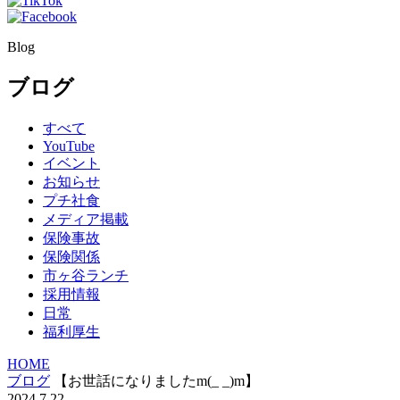
Blog
ブログ
すべて
YouTube
イベント
お知らせ
プチ社食
メディア掲載
保険事故
保険関係
市ヶ谷ランチ
採用情報
日常
福利厚生
HOME
ブログ
【お世話になりましたm(_ _)m】
2024.7.22