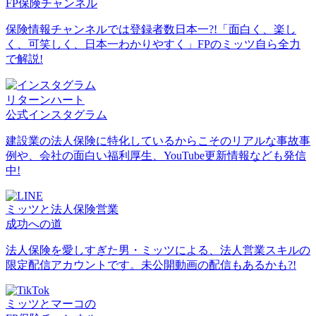
FP保険チャンネル
保険情報チャンネルでは登録者数日本一?!「面白く、楽し
く、可笑しく、日本一わかりやすく」FPのミッツ自ら全力
で解説!
リターンハート
公式インスタグラム
建設業の法人保険に特化しているからこそのリアルな事故事
例や、会社の面白い福利厚生、YouTube更新情報なども発信
中!
ミッツと法人保険営業
成功への道
法人保険を愛しすぎた男・ミッツによる、法人営業スキルの
限定配信アカウントです。未公開動画の配信もあるかも?!
ミッツとマーコの