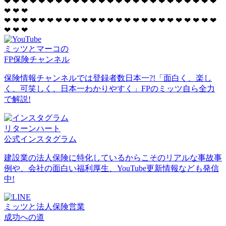
❤
❤
❤
❤
❤
❤
❤
❤
❤
❤
❤
❤
❤
❤
❤
❤
❤
❤
❤
❤
❤
❤
❤
❤
❤
❤
❤
❤
❤
❤
❤
❤
❤
❤
❤
❤
❤
❤
❤
❤
❤
❤
❤
❤
❤
❤
❤
❤
❤
❤
❤
❤
❤
❤
❤
❤
ミッツとマーコの
FP保険チャンネル
保険情報チャンネルでは登録者数日本一?!「面白く、楽し
く、可笑しく、日本一わかりやすく」FPのミッツ自ら全力
で解説!
リターンハート
公式インスタグラム
建設業の法人保険に特化しているからこそのリアルな事故事
例や、会社の面白い福利厚生、YouTube更新情報なども発信
中!
ミッツと法人保険営業
成功への道