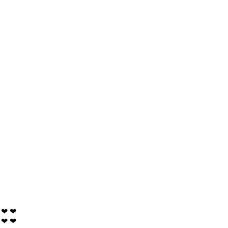
❤
❤
❤
❤