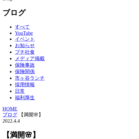
ブログ
すべて
YouTube
イベント
お知らせ
プチ社食
メディア掲載
保険事故
保険関係
市ヶ谷ランチ
採用情報
日常
福利厚生
HOME
ブログ
【満開🌸】
2022.4.4
【満開🌸】