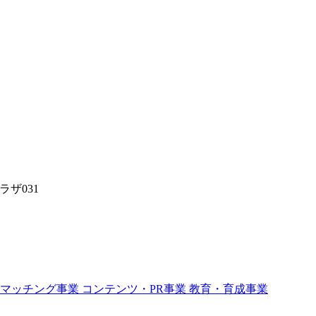
ザ031
スマッチング事業
コンテンツ・PR事業
教育・育成事業