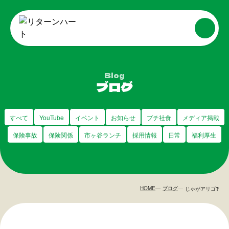
Blog
ブログ
すべて
YouTube
イベント
お知らせ
プチ社食
メディア掲載
保険事故
保険関係
市ヶ谷ランチ
採用情報
日常
福利厚生
HOME
ブログ
じゃがアリゴ❓