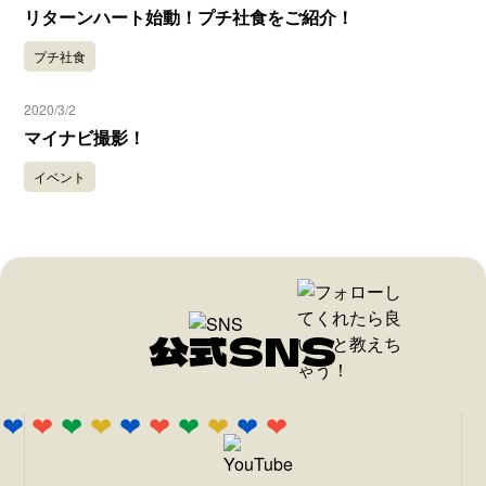
リターンハート始動︎！プチ社食をご紹介！
プチ社食
2020/3/2
マイナビ撮影！
イベント
公式SNS
❤
❤
❤
❤
❤
❤
❤
❤
❤
❤
❤