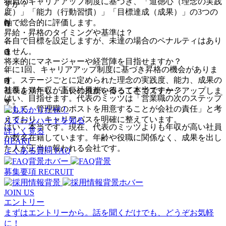
独自のキャリアアップ制度に基づき、「道徳心（理念の実践
すか？
度）」「能力（行動習慣）」「目標達成（成果）」の3つの
+
軸で総合的に評価します。
A
Q
昇給・昇格のタイミングや基準は？
各自で目標を設定しますが、未達の場合のペナルティはあり
+
ません。
A
Q
将来的にマネージャーや経営陣を目指せますか？
年に1回、キャリアアップ制度に基づき昇格の機会がありま
+
す。ステージごとに定められた理念の実践度、能力、成果の
A
Q
社長より年収が高い社員がいるって本当ですか？
基準を満たし、上長の推薦を得ることでステージアップしま
はい、目指せます。代表のミッツは「営業職の次のステップ
+
す。
として、管理職のポストを用意することが会社の責任」と考
A
えており、キャリアパスを明確に整えています。
リターンハートを知る
はい、本当です。現在、代表のミッツよりも年収が高い社員
詳しく見る
が数名在籍しています。年齢や役職に関係なく、成果を出し
HEART
た人が正当に報われる会社です。
よくある質問
FAQ
募集要項
RECRUIT
JOIN US
エントリー
まずはエントリーから。話を聞くだけでも、どうぞお気軽
に！