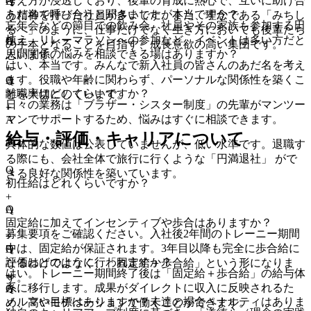
考え方が浸透しており、後輩の育成に熱心で、互いに助け合
A
Q
あだ名で呼び合うと聞きましたが本当ですか？
う精神を持った社員が多いです。また、理念である「みちし
忘年会などの節目での飲み会、社員やその家族も参加する田
+
るべ」のように、仕事だけでなく生き方においても後輩たち
植え、リレーマラソンへの参加など、イベントは多い方だと
A
Q
の手本となることを目指す、成長意欲の高い集団です。
人間関係の悩みを相談できる場はありますか？
思います。
はい、本当です。みんなで新入社員の皆さんのあだ名を考え
+
ます。役職や年齢に関わらず、パーソナルな関係性を築くこ
A
Q
離職率はどのくらいですか？
とを大切にしています。
日々の業務は「ブラザー・シスター制度」の先輩がマンツー
+
マンでサポートするため、悩みはすぐに相談できます。
A
給与・評価・キャリアについて
具体的な数値は公表していませんが、低い水準です。退職す
る際にも、会社全体で旅行に行くような「円満退社」 がで
Q
きる良好な関係性を築いています。
初任給はどれくらいですか？
+
A
Q
固定給に加えてインセンティブや歩合はありますか？
募集要項をご確認ください。入社後2年間のトレーニー期間
+
中は、固定給が保証されます。3年目以降も完全に歩合給に
A
Q
評価はどのように行われますか？
なるわけではなく、「固定給＋歩合給」という形になりま
はい。トレーニー期間終了後は「固定給＋歩合給」の給与体
+
す。
系に移行します。成果がダイレクトに収入に反映されるた
A
Q
ノルマや目標はありますか？未達の場合ペナルティはありま
め、高いモチベーションで働くことができます。