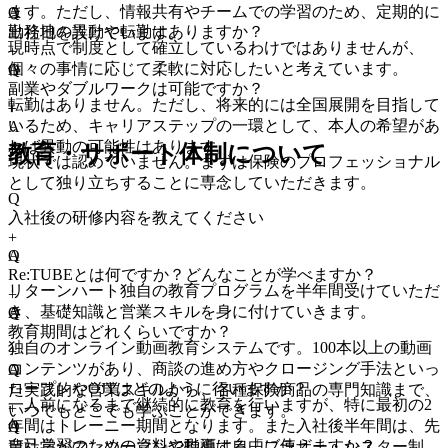
ます。ただし、情報共有やチームでの学習のため、定期的に
A
Q
勤務地の異動や転勤はありますか？
出社日を設けています。
現時点で制度として確立しているわけではありませんが、
+
個々の事情に応じて柔軟に対応したいと考えています。
A
Q
副業やダブルワークは可能ですか？
転勤はありません。ただし、将来的には全国展開を目指して
+
いるため、キャリアステップの一環として、本人の希望があ
A
れば異動の可能性はあります。
教育・サポート体制について
現状では認めていません。まずは保険のプロフェッショナル
として独り立ちすることに専念していただきます。
Q
入社後の研修内容を教えてください
+
A
Q
Re:TUBEとは何ですか？どんなことが学べますか？
リターンハート独自の教育プログラムを半年間受けていただ
+
き、基礎知識と営業スキルを身に付けていきます。
A
Q
教育期間はどれくらいですか？
独自のオンライン動画教育システムです。100本以上の動画
+
コンテンツがあり、商談の進め方やクロージング手法といっ
A
Q
ロープレやOJTはどのように行いますか？
た実践的な営業スキルから、各種保険商品の専門知識まで、
一人前になるまで継続的に教育を行いますが、特に最初の2
+
いつでもどこでも学ぶことができます。
年間はトレーニー期間となります。また入社後半年間は、先
A
Q
自己学習のための資料や動画は自由に使えますか？
輩社員がマンツーマンで指導する「ブラザー・シスター制