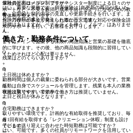
保険の提案はノルマ制ですか？
輩社員とのロープレ、ブラザーシスター制度による日々のサ
はい、重要な業務です。損害保険は1年更新の商品が多いた
+
ポートなど、不安を解消し成果を出せるようになるための教
め、定期的な契約内容の見直しや更新手続きを行います。ま
A
Q
育体制を整えています。
保険の種類が多くて覚えられるか不安です
た、万が一の事故が発生した際には、迅速な対応や保険金請
目標はありますが、ペナルティを伴う「ノルマ」はありませ
+
求のサポートを行い、お客様をお守りします。
ん。
A
働き方・勤務条件について
まずはメインで提案する保険の商品知識と営業の基礎を徹底
的に学びます。その後、他の商品知識も段階的に習得してい
Q
くためそれほど心配は要りません。
残業はどのくらいありますか？
+
A
Q
土日祝は休めますか？
勤務時間は個人の裁量に委ねられる部分が大きいです。営業
+
活動は自身でスケジュールを管理します。残業も本人の業務
A
Q
有給は取りやすいですか？
状況次第ですが、非効率な働き方は推奨していません。
土日と祝日が休みとなります。
+
A
Q
在宅勤務はできますか？
取りやすい環境です。計画的な有給取得を推奨しており、毎
+
月1回有給を取得する「レクリエーション休暇」制度も設け
A
Q
子どもの送り迎えに合わせた時短勤務は可能ですか？
ています。
はい、可能です。多くの社員がリモートワークを活用してい
+