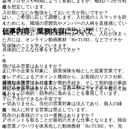
選考プロセスや時期によって変動しますが、概ね1～2か月程
+
度を想定しています。
A
Q
入社前になにか勉強をしておいた方が良いですか？
はい、ご希望に応じて調整します。入社後のミスマッチを防
+
ぐためにも、職場の雰囲気やメンバーの人柄を直接感じてい
A
ただく機会を設けています。お気軽にご相談ください。
仕事内容・業務内容について
事前に学んでおくべきものは特にありません。入社が決まっ
た方には、オンライン動画教材「Re:TUBE」などでイチか
Q
ら保険のことを学んでいきます。
具体的にどんな仕事をするのですか？
+
A
Q
飛び込み営業はありますか？
主に中小企業を対象に、損害保険を軸とした提案営業です。
+
テレアポによるアポイント獲得から、お客様のリスク分析、
A
Q
縁故知人営業はありますか？
最適な保険プランの提案、契約手続き、そして契約後の事故
飛び込み営業はありません。営業活動はテレアポを起点とし
+
対応や更新手続きといったフォローアップまでを一貫して担
ており、計画的・効率的に進めることを重視しています。
A
Q
当します。
テレアポができるか不安です
一切ありません。当社の営業対象は法人であり、個人の縁
+
故・知人に対する営業は禁止しています。
A
Q
既存のお客様のフォロー業務はありますか？
アポイントを取ることが最初の大きな仕事となります。独自
+
の営業ノウハウを体系化した動画教材「Re:TUBE」や、先
A
Q