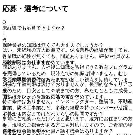
応募・選考について
Q
未経験でも応募できますか？
+
A
Q
保険業界の知識は無くても大丈夫でしょうか？
はい、未経験の方大歓迎です。保険業界の経験が無くても、
+
営業職の経験が無くても、問題ありません。9割の社員が未
A
Q
年齢制限はありますか？
経験からこの仕事を始めています。
問題ありません。入社後に知識を習得できる教育プログラム
+
を完備しているため、現時点での知識は問いません。むし
A
Q
学歴や職歴に条件はありますか？
ろ、業界の慣習にとらわれない新しい視点を期待していま
明確な年齢制限は設けておりませんが、長期的なキャリア形
+
す。
成のため、目安として35歳までの方、私たちとともに成長し
A
Q
面接はオンラインでも可能ですか？
ていきたいという意欲のある方を求めています。
特に条件はありません。インストラクター、塾講師、不動産
+
営業、防水工事業など、多様な経歴を持つメンバーが活躍し
A
Q
応募から内定まではどれくらいの期間ですか？
ています。
事前にご相談いただければと思います。遠方にお住まいの方
+
や、現職のご都合がある方にも対応しますので、ご希望の場
A
Q
選考中に会社見学や社員と話す機会はありますか？
合はお申し出ください。