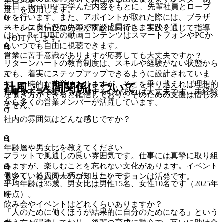
毎日、Re:TUBEで学んだ内容をもとに、先輩社員とロープ
+
度」を適用します。
レを行います。また、アポイントが取れた際には、ブラザ
A
Q
スキルに自信がないのですが成長できますか？
ー・シスター役の先輩が商談に同行し、実践を通じて指導
はい、Re:TUBEの動画コンテンツはスマートフォンやPCか
+
（OJT）します。
らいつでも自由に視聴できます。
A
Q
営業に苦手意識がありますが応募しても大丈夫ですか？
リターンハートの教育制度は、スキルや経験がない状態から
+
でも、着実にステップアップできるように設計されていま
A
す。一時的な苦労はありますが、そこを乗り越えれば理想的
社風・人間関係について
仕事を本気で楽しもうとする心があれば大丈夫です。未経験
な働き方ができると確信しており、そのための支援は惜しみ
から多くの営業メンバーが活躍しています。
ません。
Q
社内の雰囲気はどんな感じですか？
+
A
Q
年齢層や男女比を教えてください
フラットで風通しの良い雰囲気です。仕事には真摯に取り組
+
みますが、楽しむことを忘れない文化があります。イベント
A
Q
働いている人の人柄が知りたいです
も多く、社員同士のコミュニケーションは活発です。
平均年齢は35歳、男女比は男性15名、女性10名です（2025年
+
時点）。
A
Q
飲み会やイベントはどれくらいありますか？
「人のために働くほうが結果的に自分のためになる」という
+