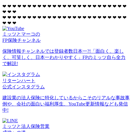
❤
❤
❤
❤
❤
❤
❤
❤
❤
❤
❤
❤
❤
❤
❤
❤
❤
❤
❤
❤
❤
❤
❤
❤
❤
❤
❤
❤
❤
❤
❤
❤
❤
❤
❤
❤
❤
❤
❤
❤
❤
❤
❤
❤
❤
❤
❤
❤
❤
❤
❤
❤
❤
❤
❤
❤
ミッツとマーコの
FP保険チャンネル
保険情報チャンネルでは登録者数日本一?!「面白く、楽し
く、可笑しく、日本一わかりやすく」FPのミッツ自ら全力
で解説!
リターンハート
公式インスタグラム
建設業の法人保険に特化しているからこそのリアルな事故事
例や、会社の面白い福利厚生、YouTube更新情報なども発信
中!
ミッツと法人保険営業