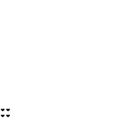
❤
❤
❤
❤